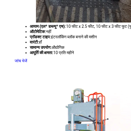
आयाम (एल* डब्ल्यू* एच):
10 फीट x 2.5 फीट, 10 फीट x 3 फीट फुट (फ
ऑटोमेटिक:
नहीं
प्रॉडक्ट टाइप:
इंटरलॉकिंग ब्लॉक बनाने की मशीन
वारंटी:
हाँ
सामान्य उपयोग:
औद्योगिक
आपूर्ति की क्षमता:
10 प्रति महीने
जांच भेजें
हाइड्रोलिक प्रेस पेवर ब्लॉक बनाने की मशीन