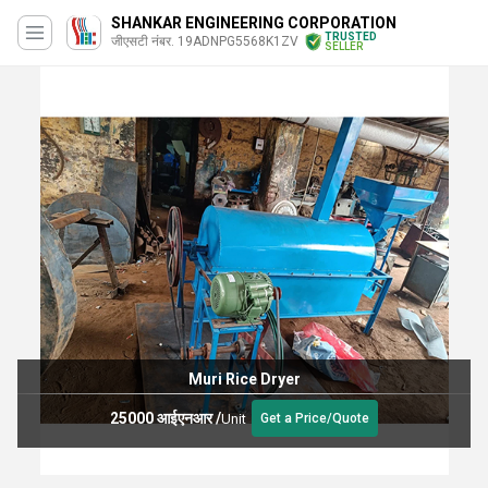
SHANKAR ENGINEERING CORPORATION
TRUSTED
जीएसटी नंबर. 19ADNPG5568K1ZV
SELLER
Muri Rice Dryer
25000 आईएनआर
/
Unit
Get a Price/Quote